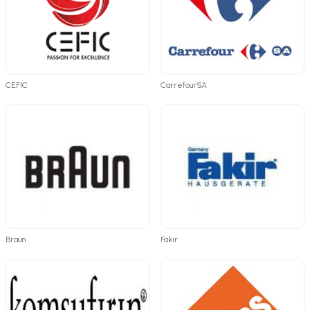
CEFIC
CarrefourSA
Braun
Fakir