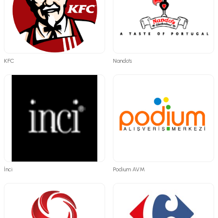
KFC
Nando's
İnci
Podium AVM