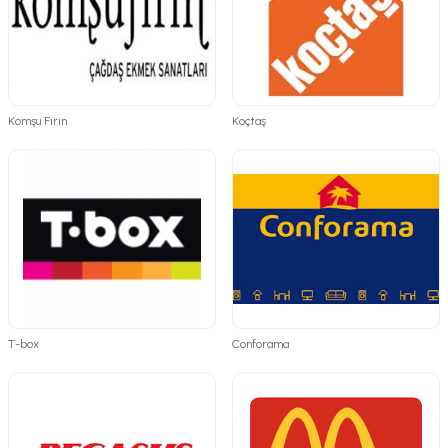
Komşu Fırın
Koçtaş
T-box
Conforama